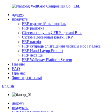
дадому
прадукты
FRP пултрузійны профіль
FRP рашотка
Сістэма поручняў FRP і дэталі Bmc
Сістэма лесвічнай клеткі FRP
FRP насціл
FRP супраць слізгацення лесвіцы нос і паласа
FRP Hand Layup Product
FRP лесвіцы
FRP Walkway Platform System
Навіны
FAQ
Пра нас
Звяжыцеся з намі
English
дадому
прадукты