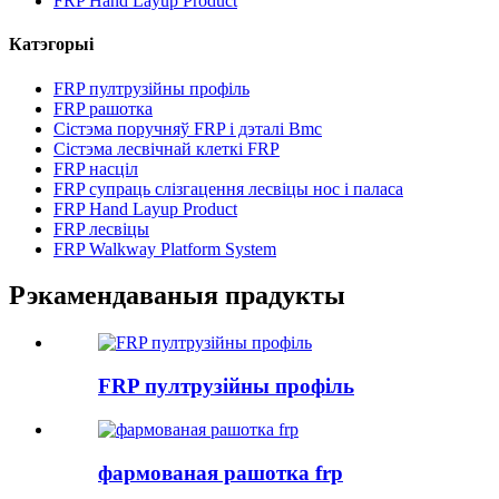
FRP Hand Layup Product
Катэгорыі
FRP пултрузійны профіль
FRP рашотка
Сістэма поручняў FRP і дэталі Bmc
Сістэма лесвічнай клеткі FRP
FRP насціл
FRP супраць слізгацення лесвіцы нос і паласа
FRP Hand Layup Product
FRP лесвіцы
FRP Walkway Platform System
Рэкамендаваныя прадукты
FRP пултрузійны профіль
фармованая рашотка frp