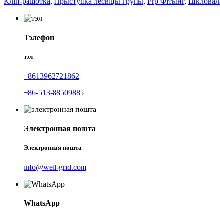
Кліп-рашотка
,
Прыступка лесвіцы групы
,
Frp Фітынг
,
Шкловала
Тэлефон
тэл
+8613962721862
+86-513-88509885
Электронная пошта
Электронная пошта
info@well-grid.com
WhatsApp