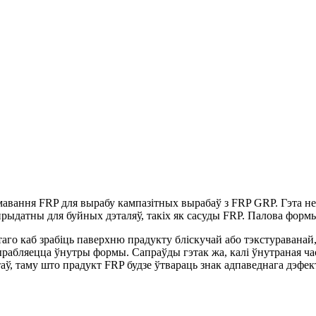
авання FRP для вырабу кампазітных вырабаў з FRP GRP. Гэта не 
а прыдатны для буйных дэталяў, такіх як сасуды FRP. Палова фор
аго каб зрабіць паверхню прадукту бліскучай або тэкстураванай
ырабляецца ўнутры формы. Сапраўды гэтак жа, калі ўнутраная час
ў, таму што прадукт FRP будзе ўтвараць знак адпаведнага дэфек