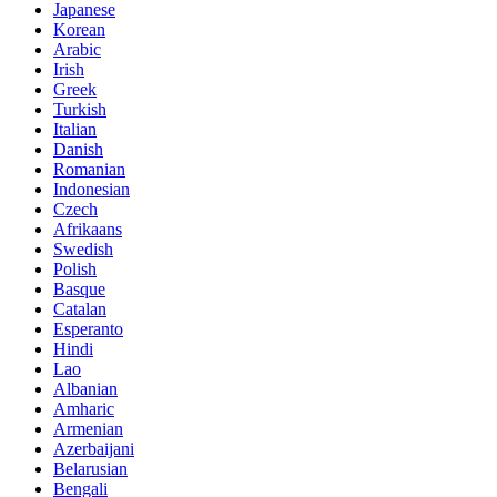
Japanese
Korean
Arabic
Irish
Greek
Turkish
Italian
Danish
Romanian
Indonesian
Czech
Afrikaans
Swedish
Polish
Basque
Catalan
Esperanto
Hindi
Lao
Albanian
Amharic
Armenian
Azerbaijani
Belarusian
Bengali