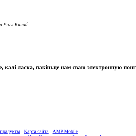
u Prov. Кітай
 калі ласка, пакіньце нам сваю электронную пошту
 прадукты
-
Карта сайта
-
AMP Mobile