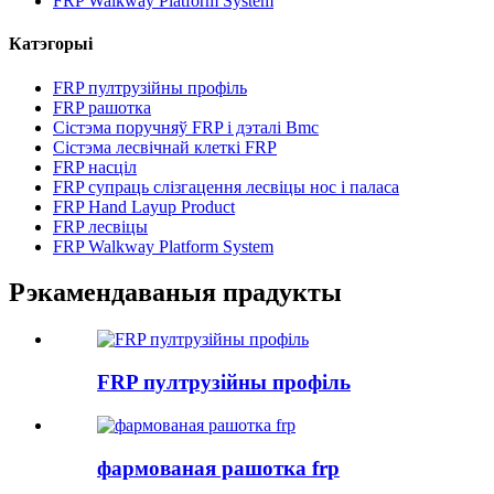
FRP Walkway Platform System
Катэгорыі
FRP пултрузійны профіль
FRP рашотка
Сістэма поручняў FRP і дэталі Bmc
Сістэма лесвічнай клеткі FRP
FRP насціл
FRP супраць слізгацення лесвіцы нос і паласа
FRP Hand Layup Product
FRP лесвіцы
FRP Walkway Platform System
Рэкамендаваныя прадукты
FRP пултрузійны профіль
фармованая рашотка frp