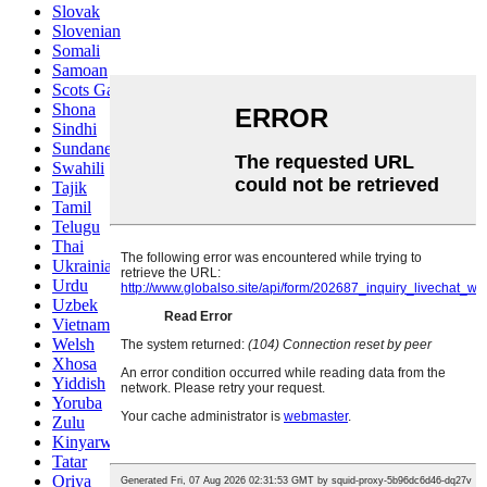
Slovak
Slovenian
Somali
Samoan
Scots Gaelic
Shona
Sindhi
Sundanese
Swahili
Tajik
Tamil
Telugu
Thai
Ukrainian
Urdu
Uzbek
Vietnamese
Welsh
Xhosa
Yiddish
Yoruba
Zulu
Kinyarwanda
Tatar
Oriya