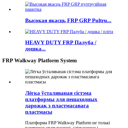
Высокая якасць FRP GRP Pultru...
HEAVY DUTY FRP Палуба /
дошка...
FRP Walkway Platform System
Лёгка ўсталяваная сістэма
платформы для пешаходных
дарожак з пластмасавага
пластмасы
Платформа FRP Walkway Platform не толькі
памяншае спатыкненні, слізгаценне і