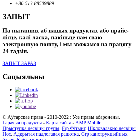
+86-513-88509889
ЗАПЫТ
Па пытаннях аб нашых прадуктах або прайс-
лісце, калі ласка, пакіньце нам сваю
электронную пошту, і мы звяжамся на працягу
24 гадзін.
ЗАПЫТ ЗАРАЗ
Сацыяльны
© Аўтарскае права - 2010-2022 : Усе правы абаронены.
Гарачыя прадукты
-
Карта сайта
-
AMP Mobile
Прыступка лесвіцы групы
,
Frp Фітынг
,
Шкловалакно лесвіцы
Нос
,
Адкрытая падлогавая рашотка
,
Grp канструкцыйных
бэлек
,
Кліп-рашотка
,