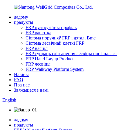
дадому
прадукты
FRP пултрузійны профіль
FRP рашотка
Сістэма поручняў FRP і дэталі Bmc
Сістэма лесвічнай клеткі FRP
FRP насціл
FRP супраць слізгацення лесвіцы нос і паласа
FRP Hand Layup Product
FRP лесвіцы
FRP Walkway Platform System
Навіны
FAQ
Пра нас
Звяжыцеся з намі
English
дадому
прадукты