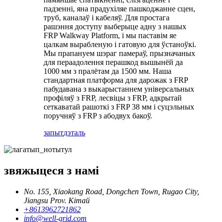
падзенні, яна прадухіляе пашкоджанне сцен,
труб, каналаў і кабеляў. Для простага
рашэння доступу выберыце адну з нашых
FRP Walkway Platform, і мы паставім яе
цалкам вырабленую і гатовую для ўстаноўкі.
Мы прапануем шэраг памераў, прызначаных
для пераадолення перашкод вышынёй да
1000 мм з пралётам да 1500 мм. Наша
стандартная платформа для дарожак з FRP
пабудавана з выкарыстаннем універсальных
профіляў з FRP, лесвіцы з FRP, адкрытай
сеткаватай рашоткі з FRP 38 мм і суцэльных
поручняў з FRP з абодвух бакоў.
запыт
дэталь
звяжыцеся з намі
No. 155, Xiaokang Road, Dongchen Town, Rugao City,
Jiangsu Prov. Кітай
+8613962721862
info@well-grid.com