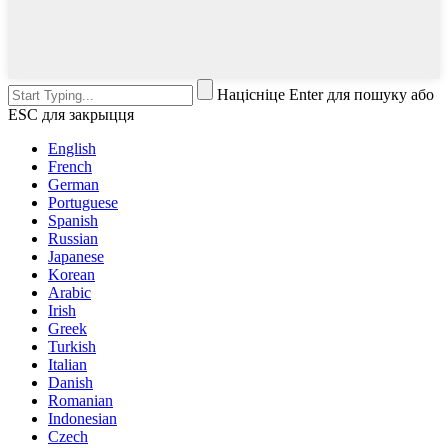
Націсніце Enter для пошуку або
ESC для закрыцця
English
French
German
Portuguese
Spanish
Russian
Japanese
Korean
Arabic
Irish
Greek
Turkish
Italian
Danish
Romanian
Indonesian
Czech