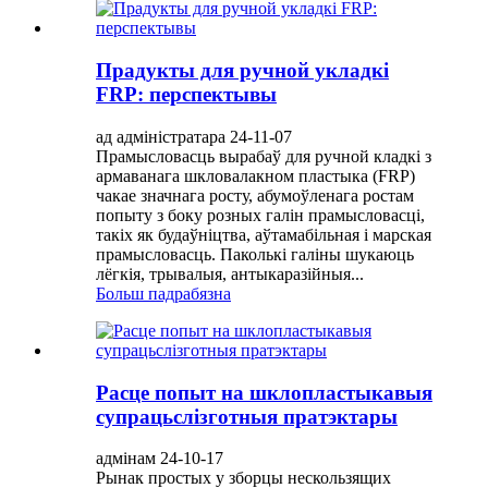
Прадукты для ручной укладкі
FRP: перспектывы
ад адміністратара 24-11-07
Прамысловасць вырабаў для ручной кладкі з
армаванага шкловалакном пластыка (FRP)
чакае значнага росту, абумоўленага ростам
попыту з боку розных галін прамысловасці,
такіх як будаўніцтва, аўтамабільная і марская
прамысловасць. Паколькі галіны шукаюць
лёгкія, трывалыя, антыкаразійныя...
Больш падрабязна
Расце попыт на шклопластыкавыя
супрацьслізготныя пратэктары
адмінам 24-10-17
Рынак простых у зборцы нескользящих