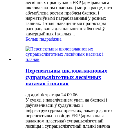
лесвічных прыступак з FRP (арміраванага
шкловалакном пластыка) моцна расце, што
абумоўлена ростам праблем бяспекі і
нарматыўнымі патрабаваннямі ў розных
галінах. Гэтыя інавацыйныя пратэктары
распрацаваны для павышэння бяспекі ў
камерцыйных і жылых...
Больш падрабязна
Перспектывы шкловалакновых
супрацьслізготных лесвічных
насачак і планак
ад адміністратара 24.09.06
У сувязі з павелічэннем увагі да бяспекі і
даўгавечнасці ў будаўнічых і
інфраструктурных праектах, чакаецца, што
перспектывы развіцця FRP (армаванага
валакном пластыка) супрацьслізготнай
лесвіцы і супрацьслізготнай планкі значна