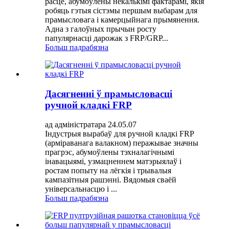
расце, абумоўлены некалькімі фактарамі, якія
робяць гэтыя сістэмы першым выбарам для
прамысловага і камерцыйнага прымянення.
Адна з галоўных прычын росту
папулярнасці дарожак з FRP/GRP...
Больш падрабязна
Дасягненні ў прамысловасці
ручной кладкі FRP
ад адміністратара 24.05.07
Індустрыя вырабаў для ручной кладкі FRP
(арміраванага валакном) перажывае значны
прагрэс, абумоўлены тэхналагічнымі
інавацыямі, узмацненнем матэрыялаў і
ростам попыту на лёгкія і трывалыя
кампазітныя рашэнні. Вядомыя сваёй
універсальнасцю і ...
Больш падрабязна