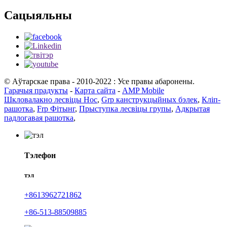
Сацыяльны
© Аўтарскае права - 2010-2022 : Усе правы абаронены.
Гарачыя прадукты
-
Карта сайта
-
AMP Mobile
Шкловалакно лесвіцы Нос
,
Grp канструкцыйных бэлек
,
Кліп-
рашотка
,
Frp Фітынг
,
Прыступка лесвіцы групы
,
Адкрытая
падлогавая рашотка
,
Тэлефон
тэл
+8613962721862
+86-513-88509885