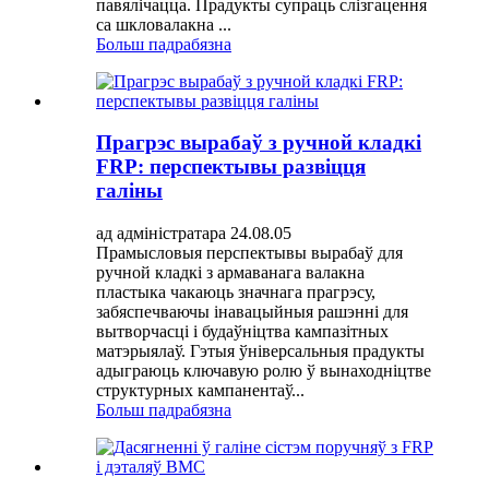
павялічацца. Прадукты супраць слізгацення
са шкловалакна ...
Больш падрабязна
Прагрэс вырабаў з ручной кладкі
FRP: перспектывы развіцця
галіны
ад адміністратара 24.08.05
Прамысловыя перспектывы вырабаў для
ручной кладкі з армаванага валакна
пластыка чакаюць значнага прагрэсу,
забяспечваючы інавацыйныя рашэнні для
вытворчасці і будаўніцтва кампазітных
матэрыялаў. Гэтыя ўніверсальныя прадукты
адыграюць ключавую ролю ў вынаходніцтве
структурных кампанентаў...
Больш падрабязна