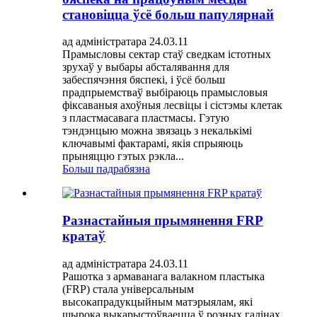
становіцца ўсё больш папулярнай
ад адміністратара 24.03.11
Прамысловы сектар стаў сведкам істотных
зрухаў у выбары абсталявання для
забеспячэння бяспекі, і ўсё больш
прадпрыемстваў выбіраюць прамысловыя
фіксаваныя ахоўныя лесвіцы і сістэмы клетак
з пластмасавага пластмасы. Гэтую
тэндэнцыю можна звязаць з некалькімі
ключавымі фактарамі, якія спрыяюць
прыняццю гэтых рэкла...
Больш падрабязна
Разнастайныя прымянення FRP
кратаў
ад адміністратара 24.03.11
Рашотка з армаванага валакном пластыка
(FRP) стала універсальным
высокапрадукцыйным матэрыялам, які
шырока выкарыстоўваецца ў розных галінах