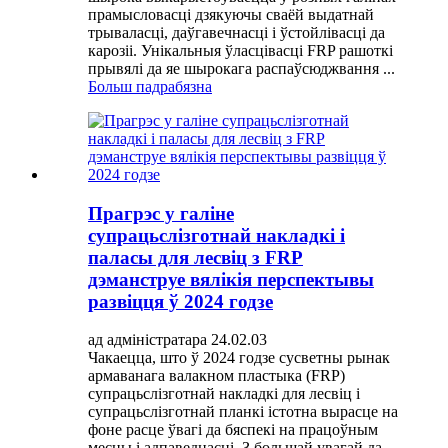
прамысловасці дзякуючы сваёй выдатнай
трываласці, даўгавечнасці і ўстойлівасці да
карозіі. Унікальныя ўласцівасці FRP рашоткі
прывялі да яе шырокага распаўсюджвання ...
Больш падрабязна
Прагрэс у галіне
супрацьслізготнай накладкі і
паласы для лесвіц з FRP
дэманструе вялікія перспектывы
развіцця ў 2024 годзе
ад адміністратара 24.02.03
Чакаецца, што ў 2024 годзе сусветны рынак
армаванага валакном пластыка (FRP)
супрацьслізготнай накладкі для лесвіц і
супрацьслізготнай планкі істотна вырасце на
фоне расце ўвагі да бяспекі на працоўным
месцы і адпаведнасці. З большай увагай да