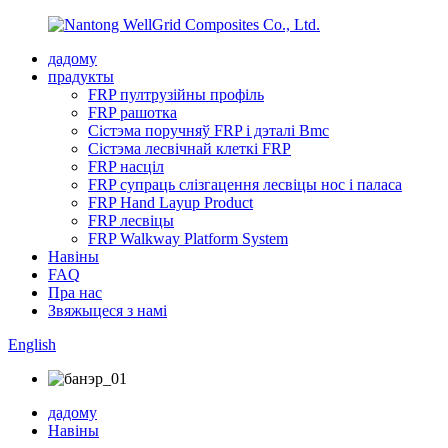
дадому
прадукты
FRP пултрузійны профіль
FRP рашотка
Сістэма поручняў FRP і дэталі Bmc
Сістэма лесвічнай клеткі FRP
FRP насціл
FRP супраць слізгацення лесвіцы нос і паласа
FRP Hand Layup Product
FRP лесвіцы
FRP Walkway Platform System
Навіны
FAQ
Пра нас
Звяжыцеся з намі
English
дадому
Навіны