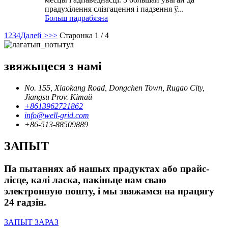
прадухілення слізгацення і падзення ў...
Больш падрабязна
1
2
3
4
Далей >
>>
Старонка 1 / 4
звяжыцеся з намі
No. 155, Xiaokang Road, Dongchen Town, Rugao City,
Jiangsu Prov. Кітай
+8613962721862
info@well-grid.com
+86-513-88509889
ЗАПЫТ
Па пытаннях аб нашых прадуктах або прайс-
лісце, калі ласка, пакіньце нам сваю
электронную пошту, і мы звяжамся на працягу
24 гадзін.
ЗАПЫТ ЗАРАЗ