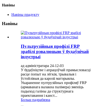
Навіны
Навіны прадукту
Навіны
Пультрузійныя профілі FRP
зрабілі рэвалюцыю ў будаўнічай
індустрыі
ад адміністратара 24-12-03
У будаўніцтве і апрацоўчай прамысловасці
расце попыт на лёгкія, трывалыя і
ўстойлівыя да карозіі матэрыялы.
Укараненне пултрузійных профіляў FRP
(армаванага валакна палімера) зменіць
падыход галіны да структурнага
праектавання і канст...
Больш падрабязна