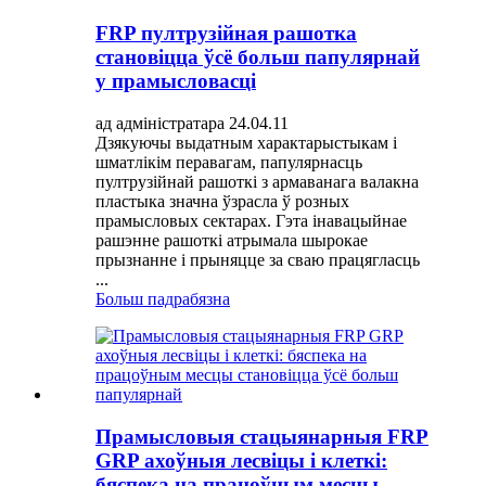
FRP пултрузійная рашотка
становіцца ўсё больш папулярнай
у прамысловасці
ад адміністратара 24.04.11
Дзякуючы выдатным характарыстыкам і
шматлікім перавагам, папулярнасць
пултрузійнай рашоткі з армаванага валакна
пластыка значна ўзрасла ў розных
прамысловых сектарах. Гэта інавацыйнае
рашэнне рашоткі атрымала шырокае
прызнанне і прыняцце за сваю працягласць
...
Больш падрабязна
Прамысловыя стацыянарныя FRP
GRP ахоўныя лесвіцы і клеткі:
бяспека на працоўным месцы