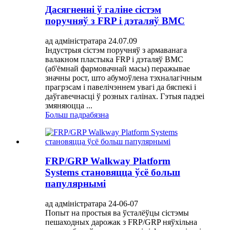
Дасягненні ў галіне сістэм
поручняў з FRP і дэталяў BMC
ад адміністратара 24.07.09
Індустрыя сістэм поручняў з армаванага
валакном пластыка FRP і дэталяў BMC
(аб'ёмнай фармовачнай масы) перажывае
значны рост, што абумоўлена тэхналагічным
прагрэсам і павелічэннем увагі да бяспекі і
даўгавечнасці ў розных галінах. Гэтыя падзеі
змяняюцца ...
Больш падрабязна
FRP/GRP Walkway Platform
Systems становяцца ўсё больш
папулярнымі
ад адміністратара 24-06-07
Попыт на простыя ва ўсталёўцы сістэмы
пешаходных дарожак з FRP/GRP няўхільна