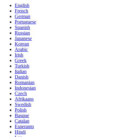
English
French
German
Portuguese
Spanish
Russian
Japanese
Korean
Arabic
Irish
Greek
Turkish
Italian
Danish
Romanian
Indonesian
Czech
Afrikaans
Swedish
Polish
Basque
Catalan
Esperanto
Hindi