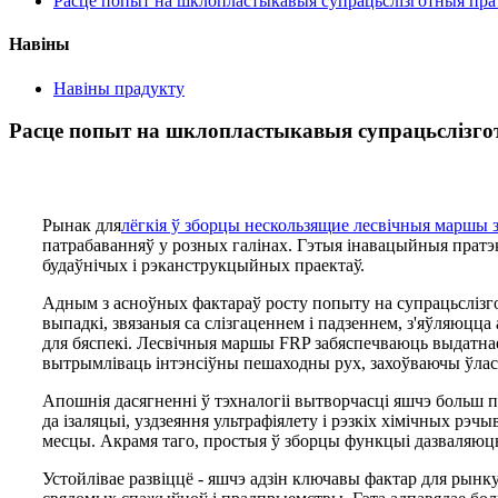
Расце попыт на шклопластыкавыя супрацьслізготныя пра
Навіны
Навіны прадукту
Расце попыт на шклопластыкавыя супрацьслізг
Рынак для
лёгкія ў зборцы нескользящие лесвічныя маршы 
патрабаванняў у розных галінах. Гэтыя інавацыйныя прат
будаўнічых і рэканструкцыйных праектаў.
Адным з асноўных фактараў росту попыту на супрацьслізг
выпадкі, звязаныя са слізгаценнем і падзеннем, з'яўляюц
для бяспекі. Лесвічныя маршы FRP забяспечваюць выдатнае 
вытрымліваць інтэнсіўны пешаходны рух, захоўваючы ўласц
Апошнія дасягненні ў тэхналогіі вытворчасці яшчэ больш 
да ізаляцыі, уздзеяння ультрафіялету і рэзкіх хімічных р
месцы. Акрамя таго, простыя ў зборцы функцыі дазваляюць 
Устойлівае развіццё - яшчэ адзін ключавы фактар ​​для ры