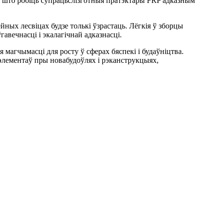
 што робіць супрацьслізготныя пратэктары FRP адказным
йных лесвіцах будзе толькі ўзрастаць. Лёгкія ў зборцы
авечнасці і экалагічнай адказнасці.
агчымасці для росту ў сферах бяспекі і будаўніцтва.
элементаў пры новабудоўлях і рэканструкцыях,