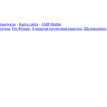
 прадукты
-
Карта сайта
-
AMP Mobile
 групы
,
Frp Фітынг
,
Адкрытая падлогавая рашотка
,
Шкловалакно 