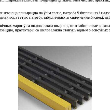
ьш шырокай галіновай тэндэнцыі да экалагічна чыстых практык,
ацягваюць пашырацца па ўсім свеце, патрэба ў бяспечных і надзе
льняюць гэтую патрэбу, забяспечваючы спалучэнне бяспекі, даўг
вічных маршаў са шкловалакна шырокія, што забяспечвае важныя м
развіццю, пратэктары са шкловалакна стануць адным з асноўных 