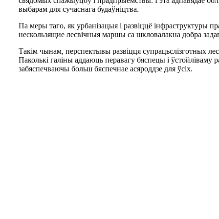
свядомых спажыўцоў і прадпрыемствы. Гэта адпавядае бол
выбарам для сучаснага будаўніцтва.
Па меры таго, як урбанізацыя і развіццё інфраструктуры пр
нескользящие лесвічныя маршы са шкловалакна добра задава
Такім чынам, перспектывы развіцця супрацьслізготных лес
Паколькі галіны аддаюць перавагу бяспецы і ўстойліваму 
забяспечваючы больш бяспечнае асяроддзе для ўсіх.