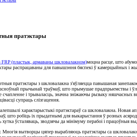
тэктары
отныя пратэктары
з FRP (пластык, армаваны шкловалакном)
моцна расце, што абумо
эктары распрацаваны для павышэння бяспекі ў камерцыйных і жы
отныя пратэктары з шкловалакна з'яўляецца павышаная занепак
ца асноўнай прычынай траўмаў, што прымушае прадпрыемствы і ўл
счапленне і трываласць, значна зніжаючы рызыку няшчасных выпа
івасці супраць слізгацення.
палепшылі характарыстыкі пратэктараў са шкловалакна. Новая ап
эчываў, што робіць іх прыдатнымі для выкарыстання ў розных асяр
хутка ўсталяваць, зводзячы да мінімуму перабоі і працоўныя выд
нку. Многія вытворцы цяпер вырабляюць пратэктары са шкловалак