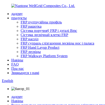
дадому
прадукты
FRP пултрузійны профіль
FRP рашотка
Сістэма поручняў FRP і дэталі Bmc
Сістэма лесвічнай клеткі FRP
FRP насціл
FRP супраць слізгацення лесвіцы нос і паласа
FRP Hand Layup Product
FRP лесвіцы
FRP Walkway Platform System
Навіны
FAQ
Пра нас
Звяжыцеся з намі
English
дадому
Навіны