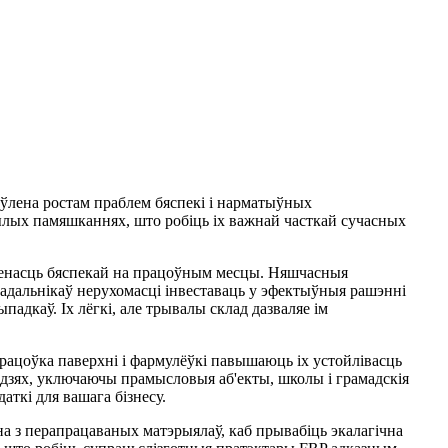
ўлена ростам праблем бяспекі і нарматыўных
лых памяшканнях, што робіць іх важнай часткай сучасных
оенасць бяспекай на працоўным месцы. Няшчасныя
адальнікаў нерухомасці інвеставаць у эфектыўныя рашэнні
дкаў. Іх лёгкі, але трывалы склад дазваляе ім
рацоўка паверхні і фармулёўкі павышаюць іх устойлівасць
оддзях, уключаючы прамысловыя аб'екты, школы і грамадскія
аткі для вашага бізнесу.
на з перапрацаваных матэрыялаў, каб прывабіць экалагічна