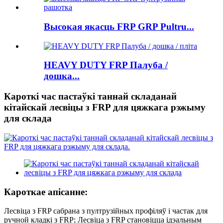
Высокая якасць FRP GRP Pultru...
HEAVY DUTY FRP Палуба /
дошка...
Кароткі час пастаўкі таннай складанай
кітайскай лесвіцы з FRP для цяжкага рэжыму
для склада
Кароткае апісанне:
Лесвіца з FRP сабрана з пултрузійных профіляў і частак для
ручной кладкі з FRP; Лесвіца з FRP становіцца ідэальным