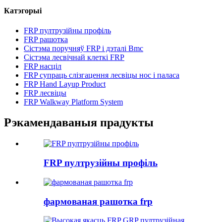
Катэгорыі
FRP пултрузійны профіль
FRP рашотка
Сістэма поручняў FRP і дэталі Bmc
Сістэма лесвічнай клеткі FRP
FRP насціл
FRP супраць слізгацення лесвіцы нос і паласа
FRP Hand Layup Product
FRP лесвіцы
FRP Walkway Platform System
Рэкамендаваныя прадукты
FRP пултрузійны профіль
фармованая рашотка frp