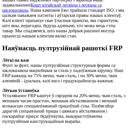
задавальненне
Кошт кітайскай лесвіцы і лесвіцы са
шкловалакна
, Наша кампанія ўжо прайшла стандарт ISO, і мы
цалкам паважаем патэнты і аўтарскія правы нашых кліентаў.
Калі кліент прапануе свае ўласныя праекты, мы гарантуем,
што яны, верагодна, будуць адзінымі, хто можа мець гэты
тавар. Мы спадзяемся, што нашы добрыя рашэнні могуць
прынесці нашым кліентам вялікі стан.
Наяўнасць пултрузійнай рашоткі FRP
Лёгкі па вазе
Фунт за фунт, нашы пултрузійныя структурныя формы са
шкловалакна мацнейшыя за сталь у падоўжным кірунку. Наш
FRP важыць на 75% менш, чым сталь, і на 30% менш, чым
алюміній - ідэальна, калі вага і прадукцыйнасць важныя.
Лёгкая ўстаноўка
Усталяванне FRP каштуе ў сярэднім на 20% менш, чым сталь, з
меншым часам прастою, меншым абсталяваннем і меншай
колькасцю спецыялізаванай працоўнай сілы. Пазбягайце
дарагой спецыяльнай працы і цяжкага абсталявання і
паскарайце працэс будаўніцтва, выкарыстоўваючы
пултрузійныя канструкцыйныя вырабы.