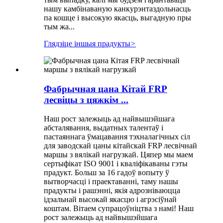
нашу камбінаваную канкурэнтаздольнасць
па кошце і высокую якасць, выгадную пры
тым жа...
Глядзіце іншыя прадукты
>
Фабрычная цана Кітай FRP
лесвіцы з цяжкім ...
Наш рост залежыць ад найвышэйшага
абсталявання, выдатных талентаў і
пастаяннага ўмацавання тэхналагічных сіл
для заводскай цаны кітайскай FRP лесвічнай
маршы з вялікай нагрузкай. Цяпер мы маем
сертыфікат ISO 9001 і кваліфікаваны гэты
прадукт. Больш за 16 гадоў вопыту ў
вытворчасці і праектаванні, таму нашы
прадукты і рашэнні, якія адрозніваюцца
ідэальнай высокай якасцю і агрэсіўнай
коштам. Вітаем супрацоўніцтва з намі! Наш
рост залежыць ад найвышэйшага