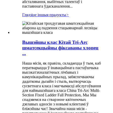
абсталявання, выбітных талентаў і
пастаяннага ўдасканалення...
Глядзіце іншыя прадукты
>
Вышэйшы клас Кітай Tri-Arc
шматсекцыйны фіксаваны хлопец
...
Наша місія, як правіла, складаецца ў тым, каб
ператварыцца ў інавацыйнага пастаўшчыка
высокатэхналагічных лічбавых і
камунікацыйных прылад, забяспечваючы
дадатковы дызайн і стыль, вытворчасць
сусветнага класа і магчымасці абслугоўвання
для найвышэйшага класа China Tri-Arc Multi-
Section Fixed Ladder Fall Protection, Мы Мы
спадзяемся на стварэнне квітнеючых
дзелавых адносін з новымі кліентамі ў
бліжэйшы час! Звычайна наша місія -