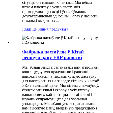
сітуацыю з нашымі кліентамі. Мы цёпла
вітаем кліентаў з усяго свету, якія
прыязджаюць у госці і ўсталёўваюць
доўгатэрміновыя адносіны. Зараз у нас ёсць
некалькі выдатных ...
Глядзіце іншыя прадукты
>
Фабрыка пастаўляе ў Кітай
лепшую цану FRP рашоткі
Мы абавязуемся прапанаваць вам агрэсіўны
кошт, цудоўную прадукцыю і рашэнні
высокай якасці, а таксама хуткую дастаўку
для пастаўленых на заводзе кітайскіх кратаў
FRP па лепшай цане. Мы вітаем спажыўцоў,
бізнес-асацыяцыі і сяброў з усіх куткоў
вашага свету, каб звязацца з намі з намі і
шукаць супрацоўніцтва для ўзаемнай
узнагароды. Мы абавязуемся прапанаваць
вам высокую цану, выдатную прадукцыю і
рашэнні высокай якасці, а таксама хуткую