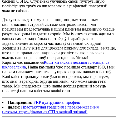
бяспекі OSHA. Ступенькі ўяўляюць сабой пултрузійную
поліэфірную трубу са шкловалакна з рыфленай паверхняй,
якая не слізгае.
Дзякуючы выдатнаму кіраванню, моцным тэхнічным
магчымасцям і строгай сістэме кантролю якасці, мы
працягваем прадастаўляць нашым кліентам надзейную якасць,
разумныя цэны і выдатны сэрвіс. Мы імкнемся стаць адным з
вашых самых надзейных партнёраў і зарабіць ваша
задавальненне за кароткі час пастаўкі таннай складной
лесвіцы з FRP у Кітаі для цяжкага рэжыму для склада. выявіце,
што наша прапанова надзвычай рэалістычная, а высокая
якасць нашых рашэнняў неверагодна выбітная!
Кароткі час выканання
Кошт кітайскай лесвіцы і лесвіцы са
шкловалакна
, Наша кампанія ўжо прайшла стандарт ISO, і мы
цалкам паважаем патэнты і аўтарскія правы нашых кліентаў.
Калі кліент прапануе свае ўласныя праекты, мы гарантуем,
што яны, верагодна, будуць адзінымі, хто можа мець гэты
тавар. Мы спадзяемся, што нашы добрыя рашэнні могуць
прынесці нашым кліентам вялікі стан.
Папярэдняя:
FRP пултрузійны профіль
далей:
Прастакутная градзірня з перакрыжаваным
патокам, сертыфікаваная CTI з вялікай зніжкай