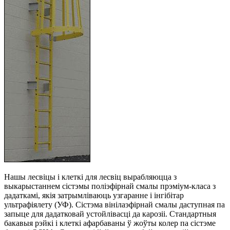
Нашы лесвіцы і клеткі для лесвіц вырабляюцца з
выкарыстаннем сістэмы поліэфірнай смалы прэміум-класа з
дадаткамі, якія затрымліваюць узгаранне і інгібітар
ультрафіялету (УФ). Сістэма вінілаэфірнай смалы даступная па
запыце для дадатковай устойлівасці да карозіі. Стандартныя
бакавыя рэйкі і клеткі афарбаваны ў жоўты колер па сістэме