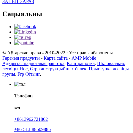
ЗАПЫТ ЗАРАЗ
Сацыяльны
© Аўтарскае права - 2010-2022 : Усе правы абаронены.
Гарачыя прадукты
-
Карта сайта
-
AMP Mobile
Адкрытая падлогавая рашотка
,
Кліп-рашотка
,
Шкловалакно
лесвіцы Нос
,
Grp канструкцыйных бэлек
,
Прыступка лесвіцы
групы
,
Frp Фітынг
,
Тэлефон
тэл
+8613962721862
+86-513-88509885