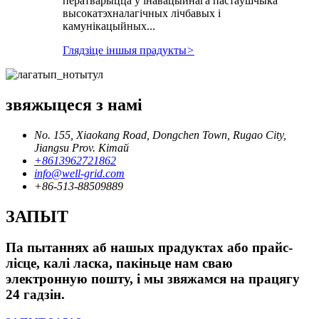
ператварыцца ў інавацыйнага пастаўшчыка
высокатэхналагічных лічбавых і
камунікацыйных...
Глядзіце іншыя прадукты
>
звяжыцеся з намі
No. 155, Xiaokang Road, Dongchen Town, Rugao City,
Jiangsu Prov. Кітай
+8613962721862
info@well-grid.com
+86-513-88509889
ЗАПЫТ
Па пытаннях аб нашых прадуктах або прайс-
лісце, калі ласка, пакіньце нам сваю
электронную пошту, і мы звяжамся на працягу
24 гадзін.