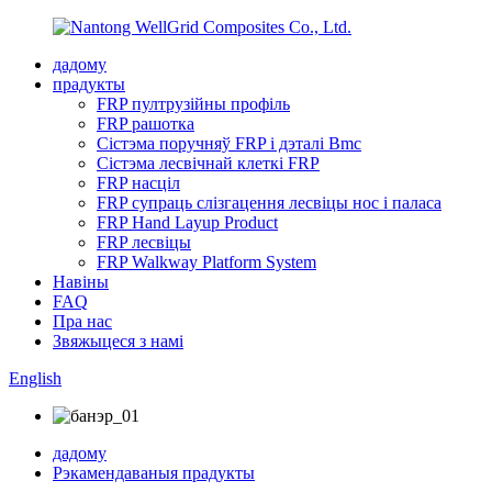
дадому
прадукты
FRP пултрузійны профіль
FRP рашотка
Сістэма поручняў FRP і дэталі Bmc
Сістэма лесвічнай клеткі FRP
FRP насціл
FRP супраць слізгацення лесвіцы нос і паласа
FRP Hand Layup Product
FRP лесвіцы
FRP Walkway Platform System
Навіны
FAQ
Пра нас
Звяжыцеся з намі
English
дадому
Рэкамендаваныя прадукты