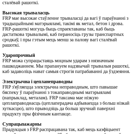
сталёвай рашоткі.
Высокая трываласць
FRP мае высокае стаўленне трываласці да вагі ў параўнанні з
традыцыйнымі матэрыяламі, такімі як метал, бетон і дрэва.
FRP-рашоткі могуць быць спраектаваны так, каб быць
дастаткова трывалымі, каб пераносіць грузы транспартных
сродкаў, і пры гэтым мець менш за палову вагі сталёвай
рашоткі.
Ударопрочный
FRP можа супрацьстаяць моцным ударам з нязначным
пашкоджаннем. Мы прапануем надзвычай трывалыя рашоткі,
каб задаволіць нават самыя строгія патрабаванні да ўздзеяння.
Электрычна і цепланеправодны
FRP з'яўляецца электрычна неправодным, што павышае
бяспеку ў параўнанні з токаправоднымі матэрыяламі
(напрыклад, металам). FRP таксама мае нізкую
цеплаправоднасць (цеплаперадача адбываецца з больш нізкай
хуткасцю), што прыводзіць да больш зручнай паверхні
прадукту пры фізічным кантакце.
Супрацьпажарны
Прадукцыя з FRP распрацавана так, каб мець каэфіцыент