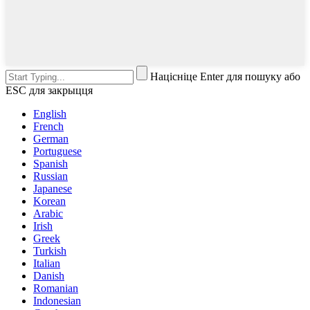
Націсніце Enter для пошуку або
ESC для закрыцця
English
French
German
Portuguese
Spanish
Russian
Japanese
Korean
Arabic
Irish
Greek
Turkish
Italian
Danish
Romanian
Indonesian