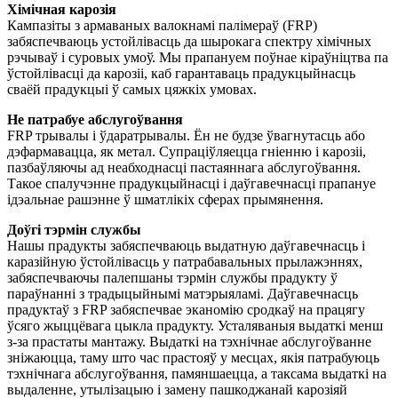
Хімічная карозія
Кампазіты з армаваных валокнамі палімераў (FRP)
забяспечваюць устойлівасць да шырокага спектру хімічных
рэчываў і суровых умоў. Мы прапануем поўнае кіраўніцтва па
ўстойлівасці да карозіі, каб гарантаваць прадукцыйнасць
сваёй прадукцыі ў самых цяжкіх умовах.
Не патрабуе абслугоўвання
FRP трывалы і ўдаратрывалы. Ён не будзе ўвагнутасць або
дэфармавацца, як метал. Супраціўляецца гніенню і карозіі,
пазбаўляючы ад неабходнасці пастаяннага абслугоўвання.
Такое спалучэнне прадукцыйнасці і даўгавечнасці прапануе
ідэальнае рашэнне ў шматлікіх сферах прымянення.
Доўгі тэрмін службы
Нашы прадукты забяспечваюць выдатную даўгавечнасць і
каразійную ўстойлівасць у патрабавальных прылажэннях,
забяспечваючы палепшаны тэрмін службы прадукту ў
параўнанні з традыцыйнымі матэрыяламі. Даўгавечнасць
прадуктаў з FRP забяспечвае эканомію сродкаў на працягу
ўсяго жыццёвага цыкла прадукту. Усталяваныя выдаткі менш
з-за прастаты мантажу. Выдаткі на тэхнічнае абслугоўванне
зніжаюцца, таму што час прастояў у месцах, якія патрабуюць
тэхнічнага абслугоўвання, памяншаецца, а таксама выдаткі на
выдаленне, утылізацыю і замену пашкоджанай карозіяй