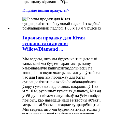
прынцыпу кіравання "Q...
Глядзіце іншыя прадукты
>
Гарачыя продажу для Кітая
супраць слізгацення
Willow/Diamond ...
Мы ведаем, што мы будзем квітнець толькі
тады, калі мы будзем гарантаваць нашу
камбінаваную канкурэнтаздольнасць па
кошце і высокую якасць, выгадную ў той жа
час для Гарачых продажаў для Кітая
супрацьслізготнай вярбы/ромбападобнага
ўзору гумовых падлогавых пакрыццяў 1,83
м х 10 м, рулонных гумовых дываноў, Мы ад
усёй душы вітаем пакупнікоў па ўсім глобус
прыбыў, каб наведаць наш вытворчы аб'ект і
мець з намі ўзаемавыгаднае супрацоўніцтва!
Мы ведаем, што мы будзем квітнець толькі ў
тым выпадку, калі мы будзем гарантаваць