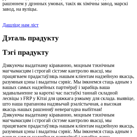
рашэннем у дрэнных умовах, такіх як хімічны завод, марскі
завод, на вуліцы.
Дашліце нам ліст
Дэталь прадукту
Тэгі прадукту
Дзякуючы выдатнаму кіраванню, моцным тэхнічным
магчымасцям і строгай сістэме кантролю якасці, мы
працягваем прадастаўляць нашым кліентам надзейную якасць,
разумныя цэны і выдатны сэрвіс. Мы імкнемся стаць адным з
вашых самых надзейных партнёраў і зарабіць ваша
задавальненне за кароткі час пастаўкі таннай складной
лесвіцы з FRP у Кітаі для цяжкага рэжыму для склада. выявіце,
што наша прапанова надзвычай рэалістычная, а высокая
якасць нашых рашэнняў неверагодна выбітная!
Дзякуючы выдатнаму кіраванню, моцным тэхнічным
магчымасцям і строгай сістэме кантролю якасці, мы
працягваем прадастаўляць нашым кліентам надзейную якасць,
разумныя цэны і выдатны сэрвіс. Мы імкнемся стаць адным з
вашых самых надзейных партнёраў і зарабіць ваша