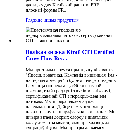
дастаўку для Кітайскай рашоткі FRP,
плоскай формы FR...
Глядзіце іншыя прадукты
>
Вялікая зніжка Кітай CTI Certified
Cross Flow Rec...
Мы прытрымліваемся прынцыпу кіравання
"Якасць выдатная, Кампанія вышэйшая, Імя -
на першым месцы", і будзем шчыра ствараць
і дзяліцца поспехам з усёй кліентурай
прастакутнай градзірні з вялікімі зніжкамі,
сертыфікаванай CTI з перакрыжаваным
патокам. Мы шчыра чакаем ад вас
паведамлення . Дайце нам магчымасць
паказаць вам наш прафесіяналізм і запал. Мы
шчыра вітаем добрых сяброў з шматлікіх
колаў дома і за мяжой, якія прыходзяць да
супрацоўніцтва! Мы прытрымліваемся