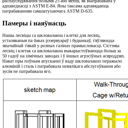
распаўсюджвання полымя 25 або менш, як выпрабавана ў
адпаведнасці з ASTM E-84. Яны таксама адпавядаюць
патрабаванням самазатухаючага ASTM D-635.
Памеры і наяўнасць
Нашы лесвіцы са шкловалакна і клеткі для лесвіц,
усталяваныя па баках рэзервуараў і будынкаў, з'яўляюцца
звычайнай з'явай у розных галінах прамысловасці. Сістэмы
лесвіц і клетак са шкловалакна выкарыстоўваюцца больш за
50 гадоў на хімічных заводах і ў іншых агрэсіўных асяроддзях.
Нават пры поўным апусканні ў ваду шкловалакно перажыло
алюміній і сталь і патрабавала невялікага абслугоўвання або
зусім не патрабавала яго.