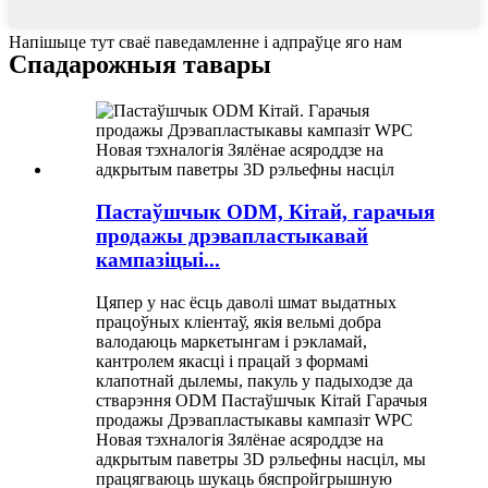
Напішыце тут сваё паведамленне і адпраўце яго нам
Спадарожныя тавары
Пастаўшчык ODM, Кітай, гарачыя
продажы дрэвапластыкавай
кампазіцыі...
Цяпер у нас ёсць даволі шмат выдатных
працоўных кліентаў, якія вельмі добра
валодаюць маркетынгам і рэкламай,
кантролем якасці і працай з формамі
клапотнай дылемы, пакуль у падыходзе да
стварэння ODM Пастаўшчык Кітай Гарачыя
продажы Дрэвапластыкавы кампазіт WPC
Новая тэхналогія Зялёнае асяроддзе на
адкрытым паветры 3D рэльефны насціл, мы
працягваюць шукаць бяспройгрышную